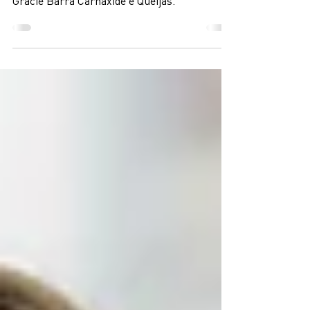
juntar a nós!
Fique a conhecer as vantagens de treinar na
Gracie Barra Carnaxide e Queijas.